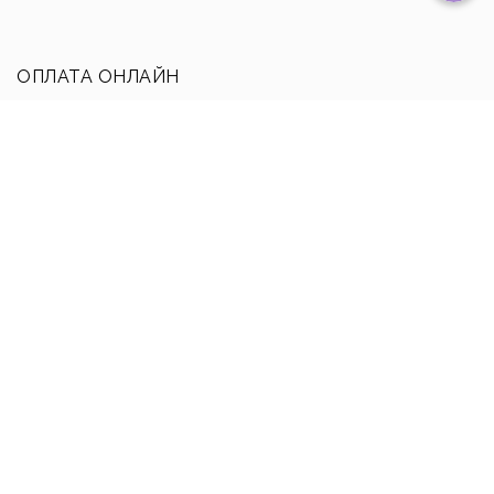
ОПЛАТА ОНЛАЙН
Безопасность оплаты обеспечивается системой интернет-
эквайринга Тинькофф.
Вы можете использовать банковские карты следующих
систем:
Copyright © 2022
ORDO
. Все права защищены.
Политика конфиденциальности
Пользовательское соглашение