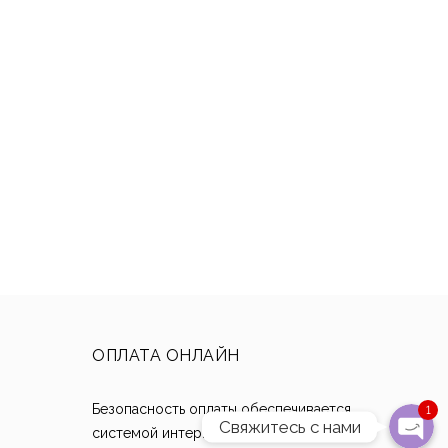
Написать в Whats
Отправить смс
Наш Instagra
Позвони
Написать на почту
ОПЛАТА ОНЛАЙН
Безопасность оплаты обеспечивается
1
т
Свяжитесь с нами
системой интернет-эквайринга