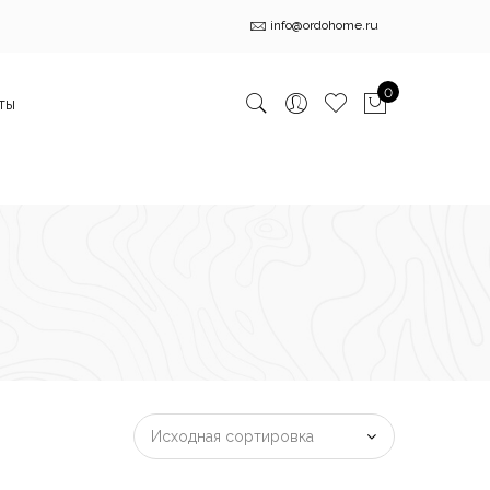
info@ordohome.ru
0
ты