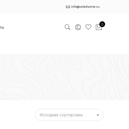
info@ordohome.ru
0
ты