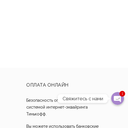
Написать в Whats
Отправить смс
Наш Instagra
Позвони
Написать на почту
ОПЛАТА ОНЛАЙН
1
Свяжитесь с нами
Безопасность оплаты обеспечивается
т
системой интернет-эквайринга
Тинькофф.
Вы можете использовать банковские