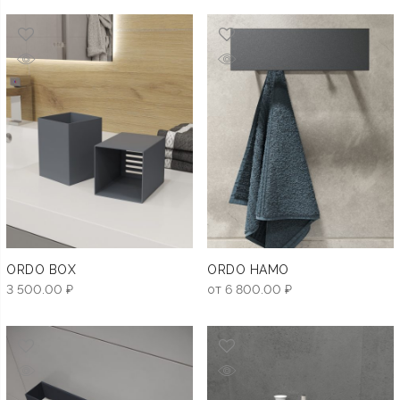
ORDO BOX
ORDO HAMO
3 500.00
₽
от
6 800.00
₽